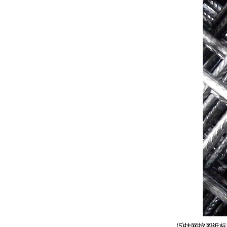
⑸挂网按图纸标