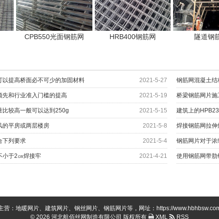
CPB550光面钢筋网
HRB400钢筋网
隧道钢
可以提高桥面必不可少的加固材料
2021-5-27
钢筋网混凝土结
领先和行业准入门槛的提高
2021-5-19
桥梁钢筋网片施
比较高一般可以达到250g
2021-5-15
建筑上的HPB2
风的平房或两层楼房
2021-5-8
焊接钢筋网拉伸
合下列要求
2021-5-4
钢筋网片对于浓
不小于2㎝焊接牢
2021-4-21
使用钢筋网带肋
主营：地暖网片、建筑网片、钢丝网片、钢筋网片等，网址：https://www.hbhbsw.co
© 2026 河北航佰丝网制造有限公司 版权所有
XML
RSS