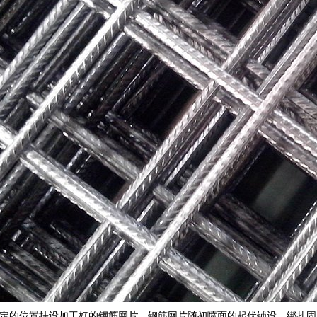
定的位置挂设加工好的
钢筋网片
，钢筋网片随初喷面的起伏铺设，绑扎固