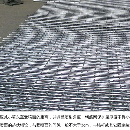
应减小喷头至受喷面的距离，并调整喷射角度，钢筋网保护层厚度不得小于
喷面的起伏铺设，与受喷面的间隙一般不大于3cm，与锚杆或其它固定装