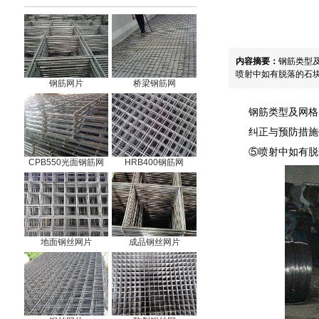
内容摘要：
钢筋类型
喷射中如有脱落的石块
钢筋网片
桥梁钢筋网
钢筋类型及网格
纠正与预防措施
⑤喷射中如有脱
CPB550光面钢筋网
HRB400钢筋网
地面钢丝网片
成品钢丝网片