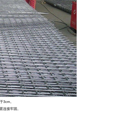
3cm。
置连接牢固。