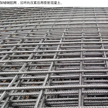
加铺钢筋网，沿环向压紧后再喷射混凝土。