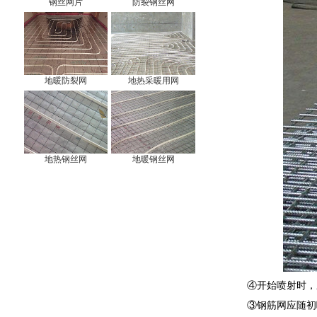
钢丝网片
防裂钢丝网
地暖防裂网
地热采暖用网
地热钢丝网
地暖钢丝网
④开始喷射时，
③钢筋网应随初