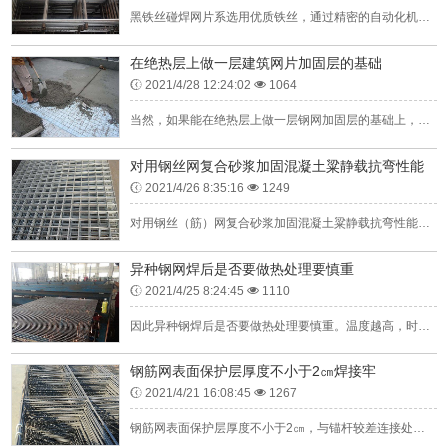
黑铁丝碰焊网片系选用优质铁丝，通过精密的自动化机械焊接制成。既具有网面平整、坚固耐用等特点，又有美观的装饰作用。镀铜碰焊网片系选用优质的铁丝镀铜后，再通过精密的自动化机械焊接制成。上述产品网面平整、结...
在绝热层上做一层建筑网片加固层的基础
2021/4/28 12:24:02
1064
当然，如果能在绝热层上做一层钢网加固层的基础上，在盘管上混凝土回填时再做一层钢网那就更好了。但是要防止混凝土蓄热层开裂可以通过控制混凝土的砂、豆石、水泥及水的配比和后期的养护来解决。有部分人认为钢丝网...
对用钢丝网复合砂浆加固混凝土粱静载抗弯性能
2021/4/26 8:35:16
1249
对用钢丝（筋）网复合砂浆加固混凝土粱静载抗弯性能做过研究，试验结果表明，钢丝（矮）网复合砂浆薄层可以明显地提高钢筋混凝土梁的抗弯承载力，提高构件抗裂性能，并且增强构件的抗弯剐度伫6吨。尚守平等人考虑到...
异种钢网焊后是否要做热处理要慎重
2021/4/25 8:24:45
1110
因此异种钢焊后是否要做热处理要慎重。温度越高，时间越长，碳扩散越严重，结果在铁素体钢一侧熔合线两边形成脱碳与增碳层，降低接头的蠕变性能，并在高温下长期使用，该熔合区易产生显微裂纹。另外，异种钢焊口在热...
钢筋网表面保护层厚度不小于2㎝焊接牢
2021/4/21 16:08:45
1267
钢筋网表面保护层厚度不小于2㎝，与锚杆较差连接处用电焊焊接牢固。在有钢筋的工作面上复喷砼，其喷射作业与无钢筋情况要求不同，前者要求将钢筋背后喷护密实，钢筋表面不残留回弹物，以使钢筋有较大的握着力，有钢...