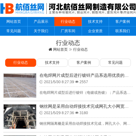
网站首页
产品展示
行业动态
技术支持
客户案例
常见问题
关于我们
厂房车间
企业资质
联系我们
行业动态
网站首页
行业动态
行业动态
技术支持
客户案例
常见问题
在电焊网片成型后进行镀锌产品系选用优质的材料
2021/5/30 8:27:39
2557
在电焊网片成型后进行镀锌（电镀或热镀）；产品系选用优质的镀锌铁丝通过精密的自动化机械焊接制成。电焊网片：电焊网片是一种采用优质Q195低碳钢铁丝排焊而成，然后再冷镀(电镀)、热镀、PVC包塑等表面钝化...
钢丝网是采用自动焊接技术完成网孔大小网宽网长标准规范
2021/5/29 8:27:36
3180
钢丝网隔离栅是采用自动焊接技术完成，网孔大小、网宽网长都可根据客户需要生产，钢丝网隔离栅多采用浸塑、镀锌工艺，钢丝网和立柱属于配套产品，搭配美观、使用寿命长、安装方便、防腐性能强，主要应用于小区防护、...