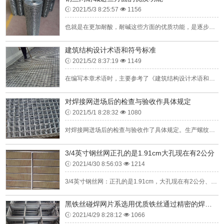
2021/5/3 8:25:57
1156
也就是在更加耐酸，耐碱这些方面的优质功能，是逐步有了很大的反响。从钢丝网里面的许多特性和功能，都可以统一性地显示出来对优质不锈钢的应用。那么对于钢丝网的另外名称，比如说有人称钢丝网为镀锌铁丝网，还有就...
建筑结构设计术语和符号标准
2021/5/2 8:37:19
1149
在编写本章术语时，主要参考了《建筑结构设计术语和符号标准》GB/T50083-9《工程结构设计基本术语和通用符号》GBJ132-90等国家标准中的相关术语。由于本规范应与《建筑工程施工质量验收统一标准...
对焊接网迸场后的检查与验收作具体规定
2021/5/1 8:28:32
1080
对焊接网迸场后的检查与验收作了具体规定。生产螺纹钢的原料钢坯为经镇静熔炼处理的碳素结构钢或低合金结构钢，成品钢筋为热轧成形、正火或热轧状态交货。在使用中要求有一定的机械强度、弯曲变形性能及工艺焊接性能...
3/4英寸钢丝网正孔的是1.91cm大孔现在有2公分
2021/4/30 8:56:03
1214
3/4英寸钢丝网：正孔的是1.91cm，大孔现在有2公分、2.2.2公分。原来的孔径是1.3cm以内，现在的大孔1/2钢丝网都是在1.4-1.5左右。这几种都是现在常用的规格。1/2英寸钢丝网：正孔的...
黑铁丝碰焊网片系选用优质铁丝通过精密的焊接制成
2021/4/29 8:28:12
1066