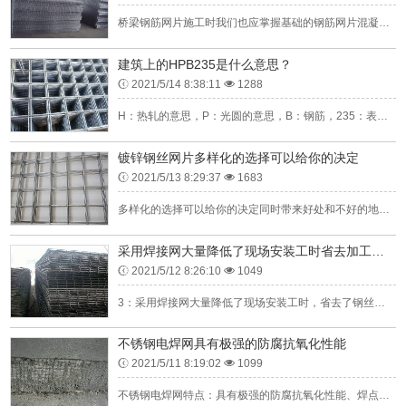
桥梁钢筋网片施工时我们也应掌握基础的钢筋网片混凝土结构。钢筋网片是桥梁建设中必不可少的加固材料，钢筋网片可以提高桥面铺装层质量，保护层厚度合格率达97%以上，桥面平整度提高，桥面几乎无裂缝，铺装速度提...
建筑上的HPB235是什么意思？
2021/5/14 8:38:11
1288
H：热轧的意思，P：光圆的意思，B：钢筋，235：表示屈服点为235Mpa，HPB235的意思就是热轧一级圆钢，一般钢筋直径为16mm和12mm两种。HPB235是什么意思？建筑上常用于制作箍筋、板的...
镀锌钢丝网片多样化的选择可以给你的决定
2021/5/13 8:29:37
1683
多样化的选择可以给你的决定同时带来好处和不好的地方。所以#好的事情就是在你自己一开始的时候就找到你到底是要什么。现在在市面上面是存在着很多不同的镀锌钢丝网片的种类，不同种类的价格也是不相同的，所以作为...
采用焊接网大量降低了现场安装工时省去加工场地
2021/5/12 8:26:10
1049
3：采用焊接网大量降低了现场安装工时，省去了钢丝加工场地。2：浇筑混凝土时钢丝不易被局部踏弯，混凝土保护层厚度易于控制、均匀，在桥面铺装中，实测焊接网保护层的合格率在95%以上。优点：1：与传统手工绑...
不锈钢电焊网具有极强的防腐抗氧化性能
2021/5/11 8:19:02
1099
不锈钢电焊网特点：具有极强的防腐抗氧化性能、焊点牢固、拉力强、表面光亮。不锈钢电焊网工艺：分先编后镀、先镀后编两种。不锈钢电焊网是不锈钢丝网产品之一。1.首先确定丝径的大小，一般为0.5mm——3.0...