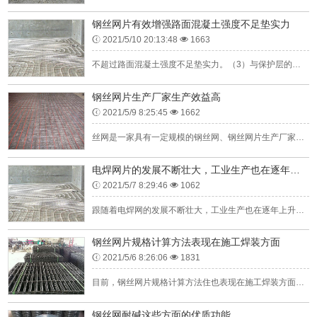
钢丝网片有效增强路面混凝土强度不足垫实力
2021/5/10 20:13:48
1663
不超过路面混凝土强度不足垫实力。（3）与保护层的厚度设定网眼水泥砂浆相当垫，各设立一个50厘米，呈梅花形布置。2米连续范围沿着所述桥内的桥墩的中心线的两侧被连续增强（没有纵向接头）。钢丝网片为中心的布...
钢丝网片生产厂家生产效益高
2021/5/9 8:25:45
1662
丝网是一家具有一定规模的钢丝网、钢丝网片生产厂家，生产效益高、质优价廉。首先要告诉大家的是，需要钢丝网片辅助工程的正常施工，不论是地暖工程在水暖工程也同样需要。欢迎广大客户来厂参观订购。丝网专业生产钢...
电焊网片的发展不断壮大，工业生产也在逐年上升
2021/5/7 8:29:46
1062
跟随着电焊网的发展不断壮大，工业生产也在逐年上升，电焊网片也随着的出现在生活中为很多企业所使用，电焊网片的主要应用也多为建筑工程方面。还有建筑网，用于建筑上，可以用在外围，围住要动工的建筑物，放置危险...
钢丝网片规格计算方法表现在施工焊装方面
2021/5/6 8:26:06
1831
目前，钢丝网片规格计算方法住也表现在施工焊装方面，采用了多型号、多尺寸、款式类型生产，更为形成了钢丝网根据重量、每平米钢丝结构价格方面。所以钢丝网厂要将整体钢丝焊接网片的生产、装车、以及运输方面，产生...
钢丝网耐碱这些方面的优质功能