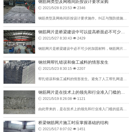
钢筋网类型及网格间距按设计要求采购
2021/5/28 8:23:53
2346
钢筋类型及网格间距按设计要求施作。纠正与预防措施钢筋网随受喷面的起伏铺设，与受喷面的间隙一般不大于3cm，与锚杆联结牢固，在喷射作业时不发生颤动。⑤喷射中如有脱落的石块或混凝土块被钢筋网卡住时，应及时...
钢筋网片是桥梁建设中可以提高桥面必不可少的加固材料
2021/5/27 8:30:43
2429
钢筋网片是桥梁建设中必不可少的加固材料，钢筋网片可以提高桥面铺装层质量，保护层厚度合格率达97%以上，桥面平整度提高，桥面几乎无裂缝，铺装速度提高50%以上，降低桥面铺装工程造价约10%。可替代砖墙作...
钢丝网帮扎错误和偷工减料的情形发生
2021/5/23 8:30:15
2207
帮扎错误和偷工减料的情形发生。避免了人工帮扎网遗漏、帮扎部坚固。网格尺寸，钢丝规格和品质都得到严格控制。智能化生产线制造而成。优点：1.保障工程质量：钢丝网是在工厂严格质量控制下，由全自动。用途：主要...
钢筋网片是在技术上的领先和行业准入门槛的提高
2021/5/19 8:26:08
1121
由此带来的，是在技术上的领先和行业准入门槛的提高。一项新技术从构思，收集相关资料，到理论研究，试验研究，#后到实际应用，无不需要时间和资源（包括物质资源和人力资源）的投入。成本和投入要素要素投入包括有...
桥梁钢筋网片施工时应掌握基础的结构
2021/5/17 8:07:02
1451