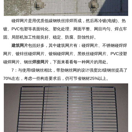
碰焊网片是用优质低碳钢铁丝排焊而成，然后再冷镀(电镀)、热
镀、PVC包塑等表面钝化、塑化处理、网面平整、网目均匀、焊点牢
固、局部机加工性能良好、稳定、防腐、防蚀性好。
建筑网片
包括好多，其中建筑网片有：碰焊网片、不锈钢碰焊焊
网片、镀锌丝碰焊网片、镀铜碰焊网片、黑铁丝碰焊网片、PVC浸塑
碰焊网片、钢丝
焊接网片
，下面来看看每一种网片的用处。
7：与使用I级钢丝相比，带肋钢丝网的设计强度比I级钢丝提高了
70%左右，考虑一些构造要求后，仍可节省钢材25%以上。