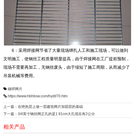
6：采用焊接网节省了大量现场绑扎人工和施工现场，可以做到
文明施工，使钢丝工程质量明显提高，由于焊接网在工厂提前预制，
现场不需要再加工，无钢丝废头，由于缩短了施工周期，从而减少了
吊装机械等费用。
碰焊网片
https://www.hbhbsw.com/hydt/70.htm
上一篇：在绝热层上做一层建筑网片加固层的基础
下一篇：3/4英寸钢丝网正孔的是1.91cm大孔现在有2公分
相关产品