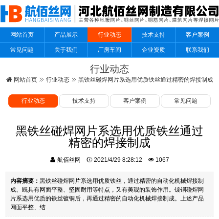
网站首页
产品展示
行业动态
技术支持
客户案例
常见问题
关于我们
厂房车间
企业资质
联系我们
行业动态
网站首页
行业动态
黑铁丝碰焊网片系选用优质铁丝通过精密的焊接制成
行业动态
技术支持
客户案例
常见问题
黑铁丝碰焊网片系选用优质铁丝通过
精密的焊接制成
航佰丝网
2021/4/29 8:28:12
1067
内容摘要：
黑铁丝碰焊网片系选用优质铁丝，通过精密的自动化机械焊接制
成。既具有网面平整、坚固耐用等特点，又有美观的装饰作用。镀铜碰焊网
片系选用优质的铁丝镀铜后，再通过精密的自动化机械焊接制成。上述产品
网面平整、结...