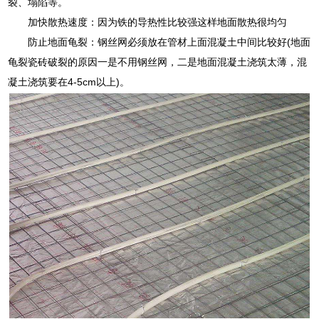
裂、塌陷等。
加快散热速度：因为铁的导热性比较强这样地面散热很均匀
防止地面龟裂：钢丝网必须放在管材上面混凝土中间比较好(地面
龟裂瓷砖破裂的原因一是不用钢丝网，二是地面混凝土浇筑太薄，混
凝土浇筑要在4-5cm以上)。