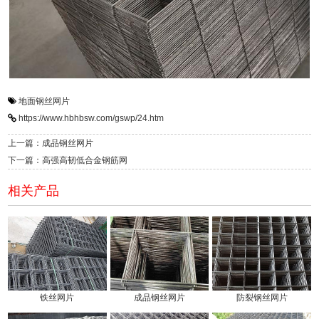
地面钢丝网片
https://www.hbhbsw.com/gswp/24.htm
上一篇：成品钢丝网片
下一篇：高强高韧低合金钢筋网
相关产品
铁丝网片
成品钢丝网片
防裂钢丝网片