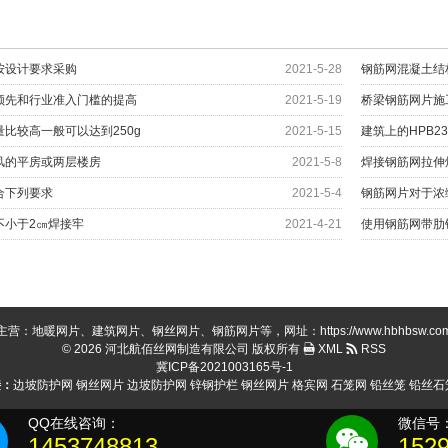
按设计要求采购
2021-5-28
钢筋网混凝土结
领先和行业准入门槛的提高
2021-5-19
桥梁钢筋网片施
比较高一般可以达到250g
2021-5-15
建筑上的HPB2
风的平房或两层楼房
2021-5-8
焊接钢筋网拉伸
合下列要求
2021-5-4
钢筋网片对于浓
不小于2㎝焊接牢
2021-4-21
使用钢筋网带肋
主营：地暖网片、建筑网片、钢丝网片、钢筋网片等，网址：https://www.hbhbsw.co
© 2026 河北航佰丝网制造有限公司 版权所有
XML
RSS
冀ICP备2021003165号-1
接：
边坡防护网
钢丝网片
边坡防护网
锌钢护栏
钢丝网片
格宾网
石笼网
铅丝笼
铅丝石
QQ在线咨询：
微信号
1453748813
152