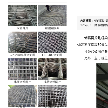
内容摘要：
钢筋网片
50%以上，降低桥面铺
钢筋网片
桥梁钢筋网
钢筋网片
是桥梁
铺装速度提高50%
可替代砖墙作各
CPB550光面钢筋网
HRB400钢筋网
另外一点，就是
地面钢丝网片
成品钢丝网片