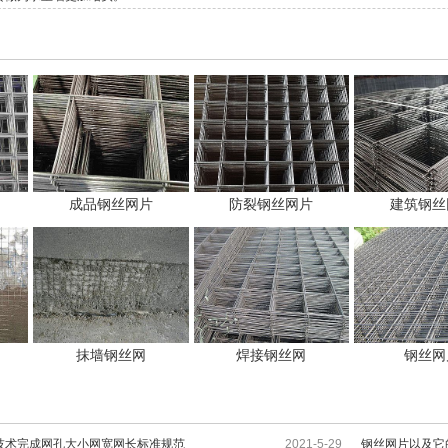
成品钢丝网片
防裂钢丝网片
建筑钢丝
抹墙钢丝网
焊接钢丝网
钢丝网
技术完成网孔大小网宽网长标准规范
2021-5-29
钢丝网片以及它