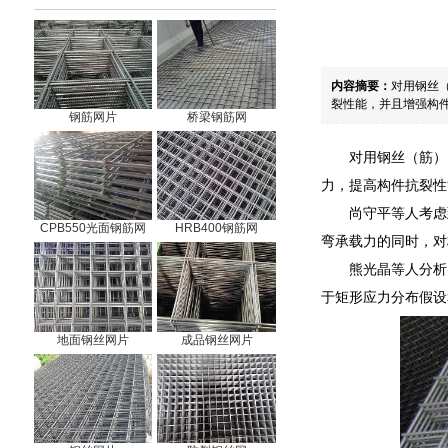
内容摘要：
对用钢丝
裂性能，并且增强构件
钢筋网片
桥梁钢筋网
对用钢丝（筋）
力，提高构件抗裂性
尚守平等人考虑
CPB550光面钢筋网
HRB400钢筋网
弯承载力的同时，对
熊光晶等人分析
于矩形应力分布假设
地面钢丝网片
成品钢丝网片