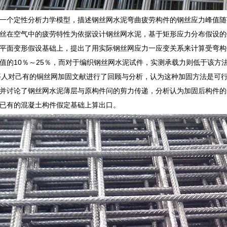
一个定性分析力学模型，描述钢丝网水泥弯曲疲劳构件的钢丝应力峰值随
丝在空气中的疲劳特性为依据设计钢丝网水泥，基于矩形应力分布假设的
等人在平面变形假设基础上，提出了用实际钢丝网应力一应变关系来计算受弯
值的10％～25％，而对于编织钢丝网水泥试件，实测承载力则低于该方法的
ivam等人对己有的铜丝网加固文献进行了回顾与分析，认为这种加固方法
并讨论了钢丝网水泥薄层与原构件问的剪力传递，分析认为加固后构件的
已有的混凝土构件假定基础上算出口。