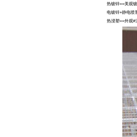
热镀锌==美观
电镀锌+静电喷
热浸塑==外观