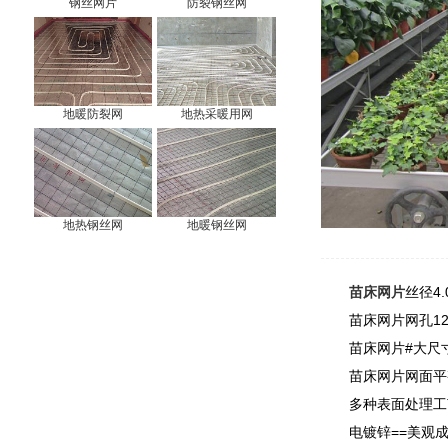
钢丝网片
防裂钢丝网
地暖防裂网
地热采暖用网
地热钢丝网
地暖钢丝网
苗床网片
丝径4.
苗床网片网孔120
苗床网片#大尺寸
苗床网片网面平
多种表面处理工
电镀锌==美观