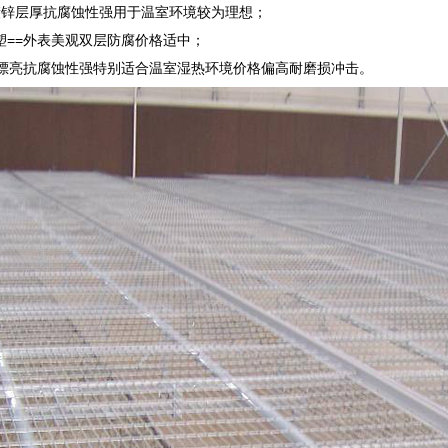
镀锌层厚抗腐蚀性强用于温室环境较为理想；
塑==外表美观双层防腐价格适中；
#漂亮抗腐蚀性强特别适合温室湿热环境价格偏高耐磨损冲击。