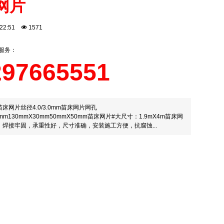
网片
8:22:51
1571
线服务：
297665551
苗床网片丝径4.0/3.0mm苗床网片网孔
5mm130mmX30mm50mmX50mm苗床网片#大尺寸：1.9mX4m苗床网
，焊接牢固，承重性好，尺寸准确，安装施工方便，抗腐蚀...