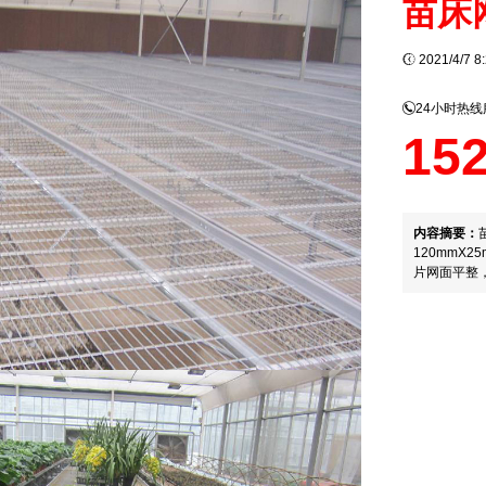
苗床
2021/4/7 
24小时热
15
内容摘要：
120mmX2
片网面平整