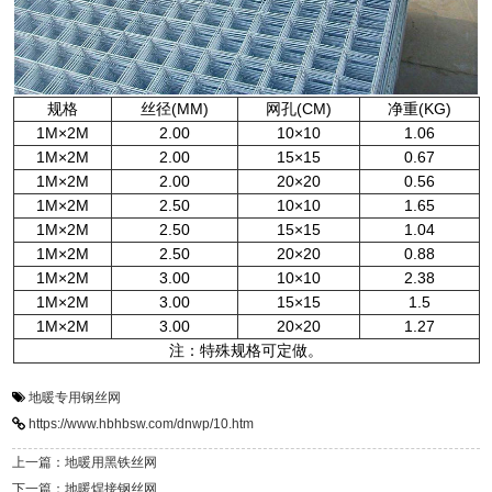
规格
丝径(MM)
网孔(CM)
净重(KG)
1M×2M
2.00
10×10
1.06
1M×2M
2.00
15×15
0.67
1M×2M
2.00
20×20
0.56
1M×2M
2.50
10×10
1.65
1M×2M
2.50
15×15
1.04
1M×2M
2.50
20×20
0.88
1M×2M
3.00
10×10
2.38
1M×2M
3.00
15×15
1.5
1M×2M
3.00
20×20
1.27
注：特殊规格可定做。
地暖专用钢丝网
https://www.hbhbsw.com/dnwp/10.htm
上一篇：地暖用黑铁丝网
下一篇：地暖焊接钢丝网